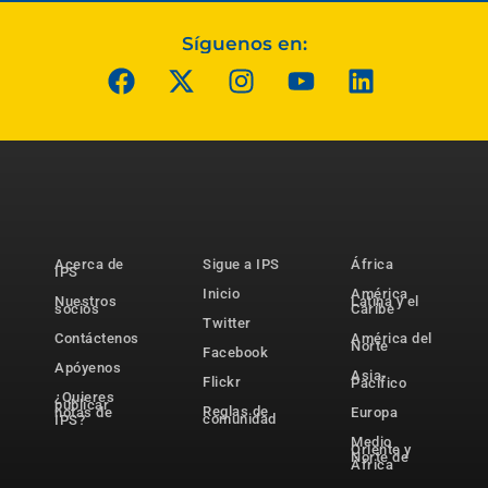
Síguenos en:
Acerca de
Sigue a IPS
África
IPS
Inicio
América
Nuestros
Latina y el
socios
Caribe
Twitter
Contáctenos
América del
Norte
Facebook
Apóyenos
Asia-
Flickr
Pacífico
¿Quieres
publicar
Reglas de
notas de
Europa
comunidad
IPS?
Medio
Oriente y
Norte de
África