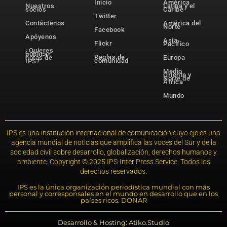
Inicio
América
Nuestros
Latina y el
socios
Caribe
Twitter
Contáctenos
América del
Norte
Facebook
Apóyenos
Asia-
Flickr
Pacífico
¿Quieres
publicar
Reglas de
notas de
Europa
comunidad
IPS?
Medio
Oriente y
Norte de
África
Mundo
IPS es una institución internacional de comunicación cuyo eje es una
agencia mundial de noticias que amplifica las voces del Sur y de la
sociedad civil sobre desarrollo, globalización, derechos humanos y
ambiente. Copyright © 2025 IPS-Inter Press Service. Todos los
derechos reservados.
IPS es la única organización periodística mundial con más
personal y corresponsales en el mundo en desarrollo que en los
países ricos. DONAR
Desarrollo & Hosting: Atiko.Studio