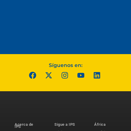
Síguenos en:
Acerca de
Sigue a IPS
África
IPS