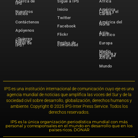
Acerca de
Sigue a IPS
África
IPS
Inicio
América
Nuestros
Latina y el
socios
Caribe
Twitter
Contáctenos
América del
Norte
Facebook
Apóyenos
Asia-
Flickr
Pacífico
¿Quieres
publicar
Reglas de
notas de
Europa
comunidad
IPS?
Medio
Oriente y
Norte de
África
Mundo
IPS es una institución internacional de comunicación cuyo eje es una
agencia mundial de noticias que amplifica las voces del Sur y de la
sociedad civil sobre desarrollo, globalización, derechos humanos y
ambiente. Copyright © 2025 IPS-Inter Press Service. Todos los
derechos reservados.
IPS es la única organización periodística mundial con más
personal y corresponsales en el mundo en desarrollo que en los
países ricos. DONAR