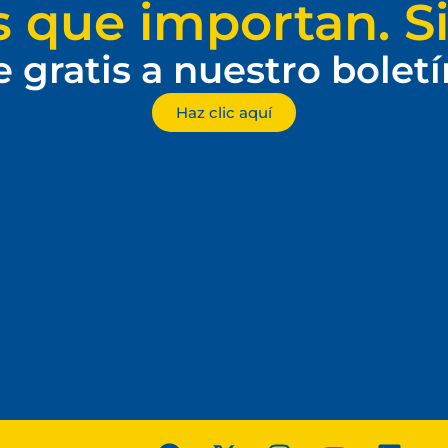
s que importan. Si
e gratis a nuestro bolet
Haz clic aquí