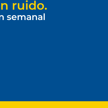
n ruido.
ín semanal