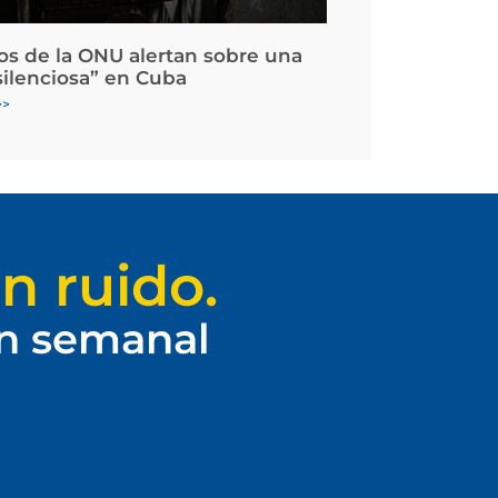
os de la ONU alertan sobre una
silenciosa” en Cuba
>>
n ruido.
ín semanal