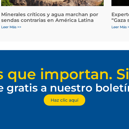
Minerales críticos y agua marchan por
Expert
sendas contrarias en América Latina
“Gaza 
Leer Más >>
Leer Más 
s que importan. Si
e gratis a nuestro bolet
Haz clic aquí