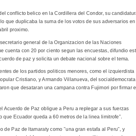
el conflicto belico en la Cordillera del Condor, su candidatu
, lo que duplicaba la suma de los votos de sus adversarios en
abril proximo.
x secretario general de la Organizacion de las Naciones
e cuenta con 20 por ciento segun las encuestas, difundio es
erdo de paz y solicita un debate nacional sobre el tema.
entes de los partidos politicos menores, como el izquierdista
Popular Cristiano, y Armando Villanueva, del socialdemocrata
iparon que desataran una campana contra Fujimori por firmar e
l Acuerdo de Paz obligue a Peru a replegar a sus fuerzas
to que Ecuador queda a 60 metros de la linea limitrofe".
rdo de Paz de Itamaraty como "una gran estafa al Peru", y