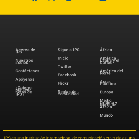
Acerca de
Sigue a IPS
África
IPS
Inicio
América
Nuestros
Latina y el
socios
Caribe
Twitter
Contáctenos
América del
Norte
Facebook
Apóyenos
Asia-
Flickr
Pacífico
¿Quieres
publicar
Reglas de
notas de
Europa
comunidad
IPS?
Medio
Oriente y
Norte de
África
Mundo
IPS es una institución internacional de comunicación cuyo eje es una