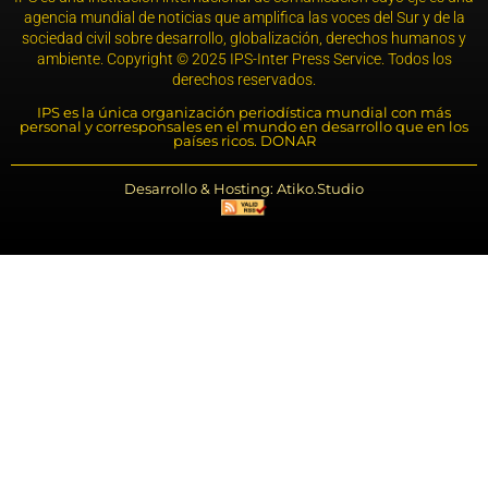
agencia mundial de noticias que amplifica las voces del Sur y de la
sociedad civil sobre desarrollo, globalización, derechos humanos y
ambiente. Copyright © 2025 IPS-Inter Press Service. Todos los
derechos reservados.
IPS es la única organización periodística mundial con más
personal y corresponsales en el mundo en desarrollo que en los
países ricos. DONAR
Desarrollo & Hosting: Atiko.Studio