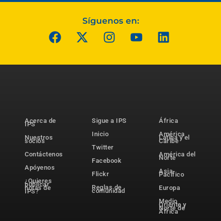
Síguenos en:
Acerca de
Sigue a IPS
África
IPS
Inicio
América
Nuestros
Latina y el
socios
Caribe
Twitter
Contáctenos
América del
Norte
Facebook
Apóyenos
Asia-
Flickr
Pacífico
¿Quieres
publicar
Reglas de
notas de
Europa
comunidad
IPS?
Medio
Oriente y
Norte de
África