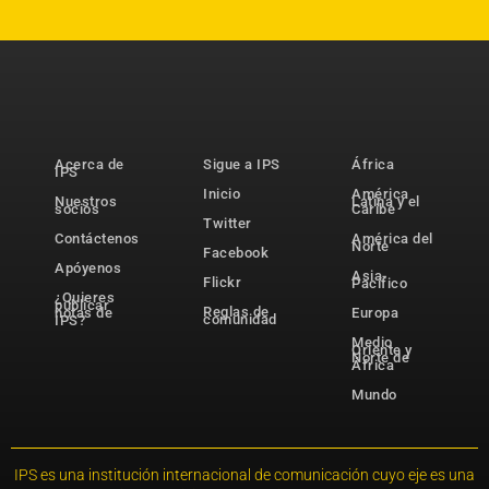
Acerca de
Sigue a IPS
África
IPS
Inicio
América
Nuestros
Latina y el
socios
Caribe
Twitter
Contáctenos
América del
Norte
Facebook
Apóyenos
Asia-
Flickr
Pacífico
¿Quieres
publicar
Reglas de
notas de
Europa
comunidad
IPS?
Medio
Oriente y
Norte de
África
Mundo
IPS es una institución internacional de comunicación cuyo eje es una