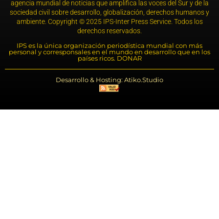
agencia mundial de noticias que amplifica las voces del Sur y de la
sociedad civil sobre desarrollo, globalización, derechos humanos y
ambiente. Copyright © 2025 IPS-Inter Press Service. Todos los
derechos reservados.
IPS es la única organización periodística mundial con más
personal y corresponsales en el mundo en desarrollo que en los
países ricos. DONAR
Desarrollo & Hosting: Atiko.Studio