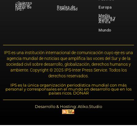
¿Quieres
publicar
Reglas de
notas de
Europa
comunidad
IPS?
Medio
Oriente y
Norte de
África
Mundo
IPS es una institución internacional de comunicación cuyo eje es una
agencia mundial de noticias que amplifica las voces del Sur y de la
sociedad civil sobre desarrollo, globalización, derechos humanos y
ambiente. Copyright © 2025 IPS-Inter Press Service. Todos los
derechos reservados.
IPS es la única organización periodística mundial con más
personal y corresponsales en el mundo en desarrollo que en los
países ricos. DONAR
Desarrollo & Hosting: Atiko.Studio