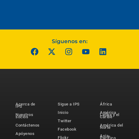
Síguenos en:
Acerca de
Sigue a IPS
África
IPS
Inicio
América
Nuestros
Latina y el
socios
Caribe
Twitter
Contáctenos
América del
Norte
Facebook
Apóyenos
Asia-
Flickr
Pacífico