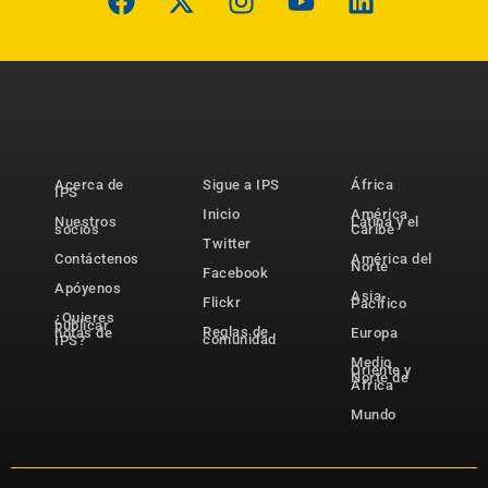
Acerca de
Sigue a IPS
África
IPS
Inicio
América
Nuestros
Latina y el
socios
Caribe
Twitter
Contáctenos
América del
Norte
Facebook
Apóyenos
Asia-
Flickr
Pacífico
¿Quieres
publicar
Reglas de
notas de
Europa
comunidad
IPS?
Medio
Oriente y
Norte de
África
Mundo