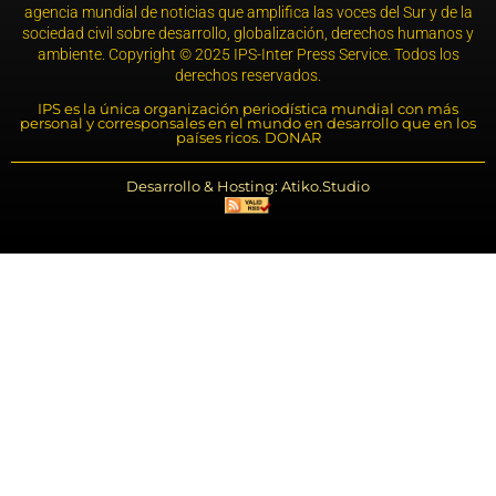
agencia mundial de noticias que amplifica las voces del Sur y de la
sociedad civil sobre desarrollo, globalización, derechos humanos y
ambiente. Copyright © 2025 IPS-Inter Press Service. Todos los
derechos reservados.
IPS es la única organización periodística mundial con más
personal y corresponsales en el mundo en desarrollo que en los
países ricos. DONAR
Desarrollo & Hosting: Atiko.Studio