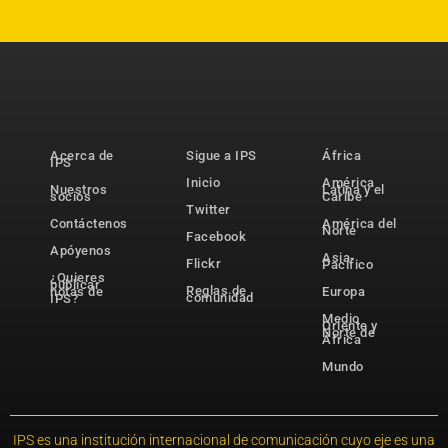
Acerca de
Sigue a IPS
África
IPS
Inicio
América
Nuestros
Latina y el
socios
Caribe
Twitter
Contáctenos
América del
Norte
Facebook
Apóyenos
Asia-
Flickr
Pacífico
¿Quieres
publicar
Reglas de
notas de
Europa
comunidad
IPS?
Medio
Oriente y
Norte de
África
Mundo
IPS es una institución internacional de comunicación cuyo eje es una