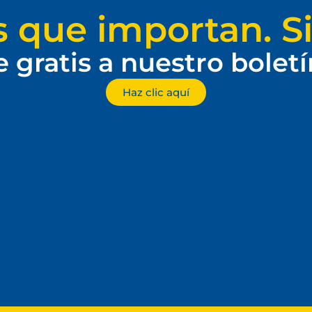
s que importan. Si
e gratis a nuestro bolet
Haz clic aquí