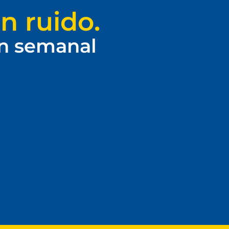
n ruido.
ín semanal