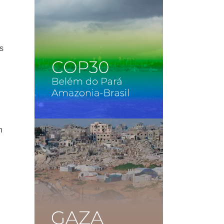
s
n
l