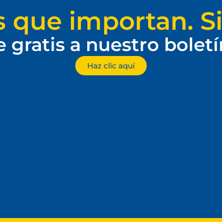
s que importan. Si
e gratis a nuestro bolet
Haz clic aquí