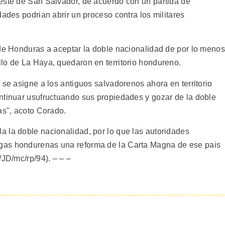
este de San Salvador, de acuerdo con un partida de
dades podrian abrir un proceso contra los militares
 de Honduras a aceptar la doble nacionalidad de por lo menos
lo de La Haya, quedaron en territorio hondureno.
 se asigne a los antiguos salvadorenos ahora en territorio
ntinuar usufructuando sus propiedades y gozar de la doble
as", acoto Corado.
 la doble nacionalidad, por lo que las autoridades
gas hondurenas una reforma de la Carta Magna de ese pais
/JD/mc/rp/94). – – –