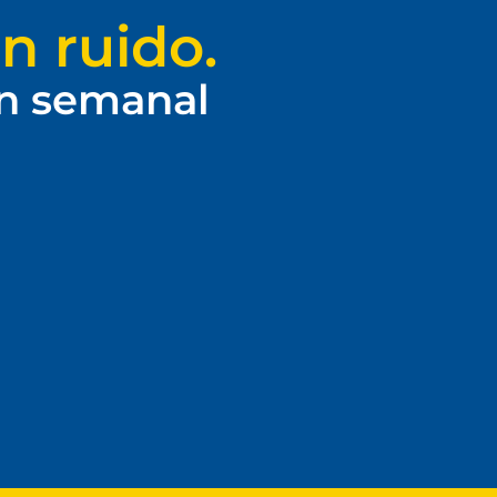
n ruido.
ín semanal