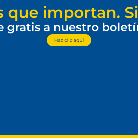
s que importan. Si
e gratis a nuestro bolet
Haz clic aquí