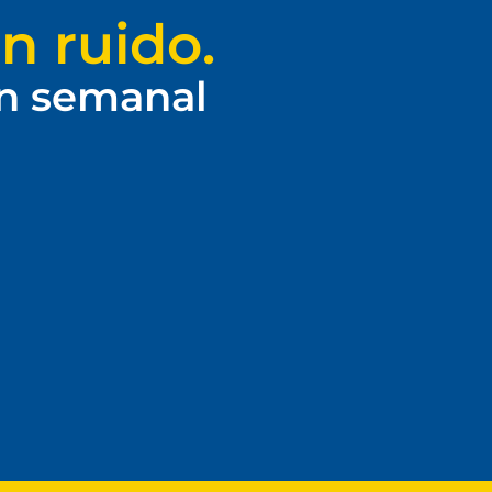
n ruido.
ín semanal