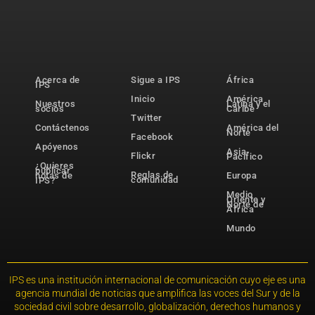
Acerca de
Sigue a IPS
África
IPS
Inicio
América
Nuestros
Latina y el
socios
Caribe
Twitter
Contáctenos
América del
Norte
Facebook
Apóyenos
Asia-
Flickr
Pacífico
¿Quieres
publicar
Reglas de
notas de
Europa
comunidad
IPS?
Medio
Oriente y
Norte de
África
Mundo
IPS es una institución internacional de comunicación cuyo eje es una
agencia mundial de noticias que amplifica las voces del Sur y de la
sociedad civil sobre desarrollo, globalización, derechos humanos y