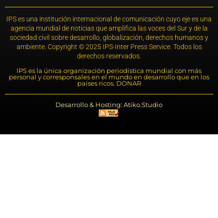
IPS es una institución internacional de comunicación cuyo eje es una
agencia mundial de noticias que amplifica las voces del Sur y de la
sociedad civil sobre desarrollo, globalización, derechos humanos y
ambiente. Copyright © 2025 IPS-Inter Press Service. Todos los
derechos reservados.
IPS es la única organización periodística mundial con más
personal y corresponsales en el mundo en desarrollo que en los
países ricos. DONAR
Desarrollo & Hosting: Atiko.Studio