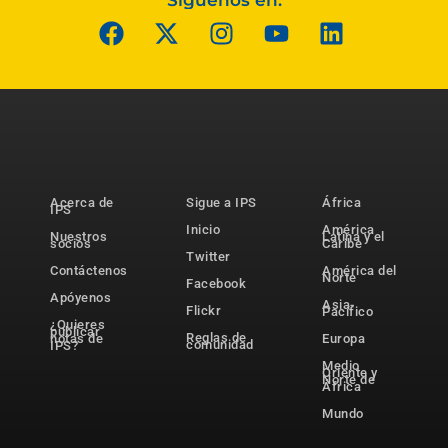
Acerca de
Sigue a IPS
África
IPS
Inicio
América
Nuestros
Latina y el
socios
Caribe
Twitter
Contáctenos
América del
Norte
Facebook
Apóyenos
Asia-
Flickr
Pacífico
¿Quieres
publicar
Reglas de
notas de
Europa
comunidad
IPS?
Medio
Oriente y
Norte de
África
Mundo