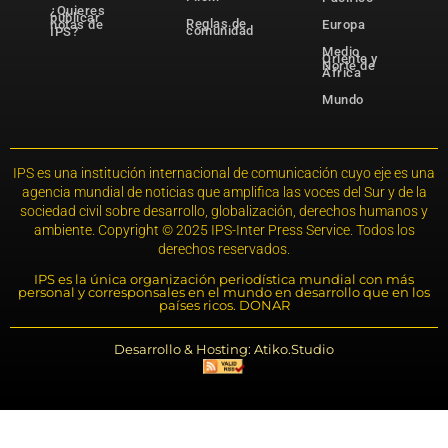
¿Quieres
publicar
Reglas de
notas de
Europa
comunidad
IPS?
Medio
Oriente y
Norte de
África
Mundo
IPS es una institución internacional de comunicación cuyo eje es una
agencia mundial de noticias que amplifica las voces del Sur y de la
sociedad civil sobre desarrollo, globalización, derechos humanos y
ambiente. Copyright © 2025 IPS-Inter Press Service. Todos los
derechos reservados.
IPS es la única organización periodística mundial con más
personal y corresponsales en el mundo en desarrollo que en los
países ricos. DONAR
Desarrollo & Hosting: Atiko.Studio