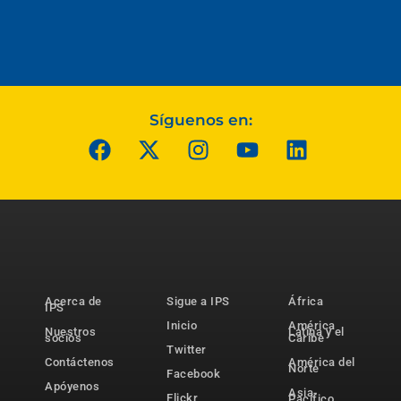
Síguenos en:
Acerca de
Sigue a IPS
África
IPS
Inicio
América
Nuestros
Latina y el
socios
Caribe
Twitter
Contáctenos
América del
Norte
Facebook
Apóyenos
Asia-
Flickr
Pacífico