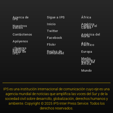
Acerca de
Sigue a IPS
África
IPS
Inicio
América
Nuestros
Latina y el
socios
Caribe
Twitter
Contáctenos
América del
Norte
Facebook
Apóyenos
Asia-
Flickr
Pacífico
¿Quieres
publicar
Reglas de
notas de
Europa
comunidad
IPS?
Medio
Oriente y
Norte de
África
Mundo
IPS es una institución internacional de comunicación cuyo eje es una
agencia mundial de noticias que amplifica las voces del Sur y de la
sociedad civil sobre desarrollo, globalización, derechos humanos y
ambiente. Copyright © 2025 IPS-Inter Press Service. Todos los
derechos reservados.