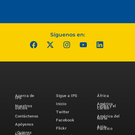
Síguenos en:
Acerca de
Sigue a IPS
África
IPS
Inicio
América
Nuestros
Latina y el
socios
Caribe
Twitter
Contáctenos
América del
Norte
Facebook
Apóyenos
Asia-
Flickr
Pacífico
¿Quieres
publicar