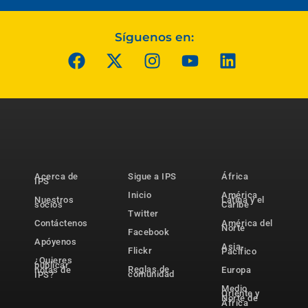
Síguenos en:
Acerca de
Sigue a IPS
África
IPS
Inicio
América
Nuestros
Latina y el
socios
Caribe
Twitter
Contáctenos
América del
Norte
Facebook
Apóyenos
Asia-
Flickr
Pacífico
¿Quieres
publicar
Reglas de
notas de
Europa
comunidad
IPS?
Medio
Oriente y
Norte de
África