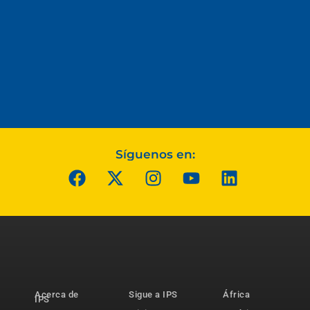
Síguenos en:
Acerca de
Sigue a IPS
África
IPS