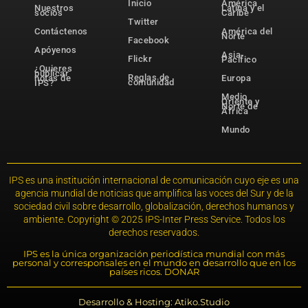
Inicio
América
Nuestros
Latina y el
socios
Caribe
Twitter
Contáctenos
América del
Norte
Facebook
Apóyenos
Asia-
Flickr
Pacífico
¿Quieres
publicar
Reglas de
notas de
Europa
comunidad
IPS?
Medio
Oriente y
Norte de
África
Mundo
IPS es una institución internacional de comunicación cuyo eje es una
agencia mundial de noticias que amplifica las voces del Sur y de la
sociedad civil sobre desarrollo, globalización, derechos humanos y
ambiente. Copyright © 2025 IPS-Inter Press Service. Todos los
derechos reservados.
IPS es la única organización periodística mundial con más
personal y corresponsales en el mundo en desarrollo que en los
países ricos. DONAR
Desarrollo & Hosting: Atiko.Studio