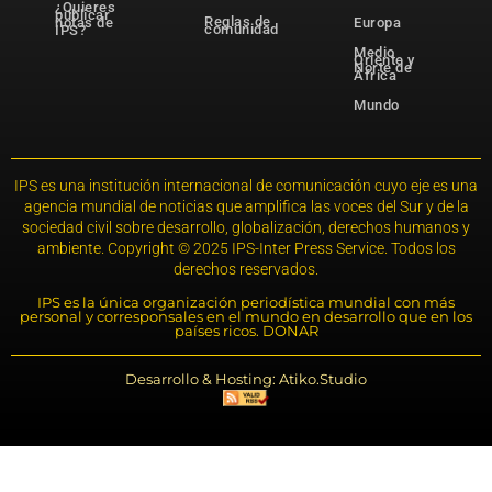
¿Quieres
publicar
Reglas de
notas de
Europa
comunidad
IPS?
Medio
Oriente y
Norte de
África
Mundo
IPS es una institución internacional de comunicación cuyo eje es una
agencia mundial de noticias que amplifica las voces del Sur y de la
sociedad civil sobre desarrollo, globalización, derechos humanos y
ambiente. Copyright © 2025 IPS-Inter Press Service. Todos los
derechos reservados.
IPS es la única organización periodística mundial con más
personal y corresponsales en el mundo en desarrollo que en los
países ricos. DONAR
Desarrollo & Hosting: Atiko.Studio