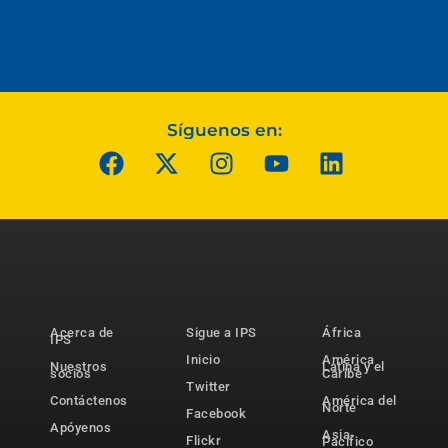
Síguenos en:
Acerca de
Sigue a IPS
África
IPS
Inicio
América
Nuestros
Latina y el
socios
Caribe
Twitter
Contáctenos
América del
Norte
Facebook
Apóyenos
Asia-
Flickr
Pacífico