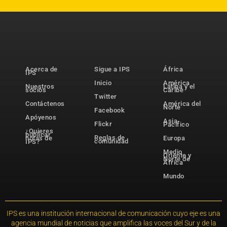
Acerca de
Sigue a IPS
África
IPS
Inicio
América
Nuestros
Latina y el
socios
Caribe
Twitter
Contáctenos
América del
Norte
Facebook
Apóyenos
Asia-
Flickr
Pacífico
¿Quieres
publicar
Reglas de
notas de
Europa
comunidad
IPS?
Medio
Oriente y
Norte de
África
Mundo
IPS es una institución internacional de comunicación cuyo eje es una
agencia mundial de noticias que amplifica las voces del Sur y de la