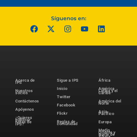
Síguenos en:
Acerca de
Sigue a IPS
África
IPS
Inicio
América
Nuestros
Latina y el
socios
Caribe
Twitter
Contáctenos
América del
Norte
Facebook
Apóyenos
Asia-
Flickr
Pacífico
¿Quieres
publicar
Reglas de
notas de
Europa
comunidad
IPS?
Medio
Oriente y
Norte de
África