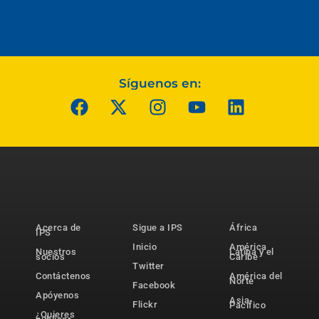
Síguenos en:
Acerca de
Sigue a IPS
África
IPS
Inicio
América
Nuestros
Latina y el
socios
Caribe
Twitter
Contáctenos
América del
Norte
Facebook
Apóyenos
Asia-
Flickr
Pacífico
¿Quieres