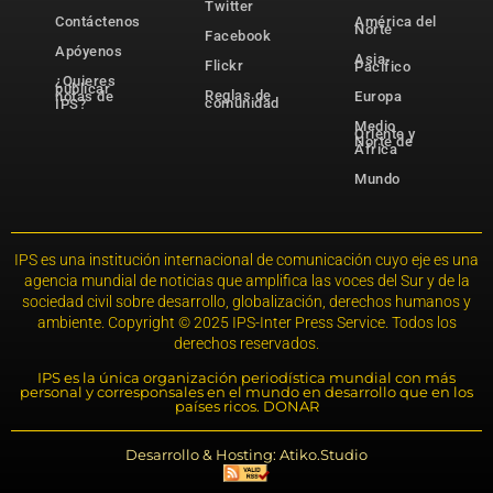
Twitter
Contáctenos
América del
Norte
Facebook
Apóyenos
Asia-
Flickr
Pacífico
¿Quieres
publicar
Reglas de
notas de
Europa
comunidad
IPS?
Medio
Oriente y
Norte de
África
Mundo
IPS es una institución internacional de comunicación cuyo eje es una
agencia mundial de noticias que amplifica las voces del Sur y de la
sociedad civil sobre desarrollo, globalización, derechos humanos y
ambiente. Copyright © 2025 IPS-Inter Press Service. Todos los
derechos reservados.
IPS es la única organización periodística mundial con más
personal y corresponsales en el mundo en desarrollo que en los
países ricos. DONAR
Desarrollo & Hosting: Atiko.Studio