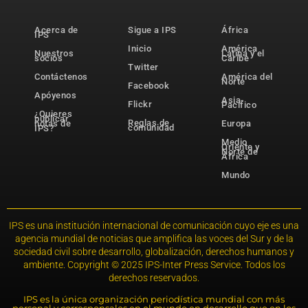
Acerca de
Sigue a IPS
África
IPS
Inicio
América
Nuestros
Latina y el
socios
Caribe
Twitter
Contáctenos
América del
Norte
Facebook
Apóyenos
Asia-
Flickr
Pacífico
¿Quieres
publicar
Reglas de
notas de
Europa
comunidad
IPS?
Medio
Oriente y
Norte de
África
Mundo
IPS es una institución internacional de comunicación cuyo eje es una
agencia mundial de noticias que amplifica las voces del Sur y de la
sociedad civil sobre desarrollo, globalización, derechos humanos y
ambiente. Copyright © 2025 IPS-Inter Press Service. Todos los
derechos reservados.
IPS es la única organización periodística mundial con más
personal y corresponsales en el mundo en desarrollo que en los