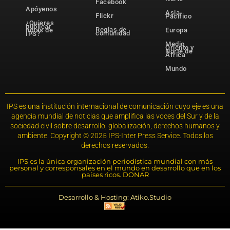
Facebook
Apóyenos
Asia-
Flickr
Pacífico
¿Quieres
publicar
Reglas de
notas de
Europa
comunidad
IPS?
Medio
Oriente y
Norte de
África
Mundo
IPS es una institución internacional de comunicación cuyo eje es una
agencia mundial de noticias que amplifica las voces del Sur y de la
sociedad civil sobre desarrollo, globalización, derechos humanos y
ambiente. Copyright © 2025 IPS-Inter Press Service. Todos los
derechos reservados.
IPS es la única organización periodística mundial con más
personal y corresponsales en el mundo en desarrollo que en los
países ricos. DONAR
Desarrollo & Hosting: Atiko.Studio