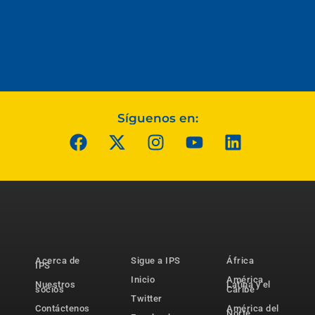
Síguenos en:
Acerca de
Sigue a IPS
África
IPS
Inicio
América
Nuestros
Latina y el
socios
Caribe
Twitter
Contáctenos
América del
Norte