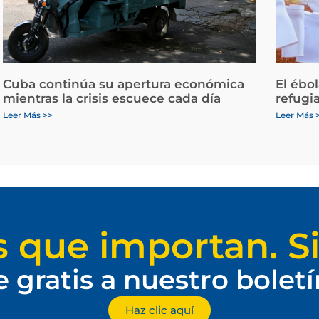
Cuba continúa su apertura económica
El ébo
mientras la crisis escuece cada día
refugi
Leer Más >>
Leer Más 
s que importan. Si
e gratis a nuestro bolet
Haz clic aquí