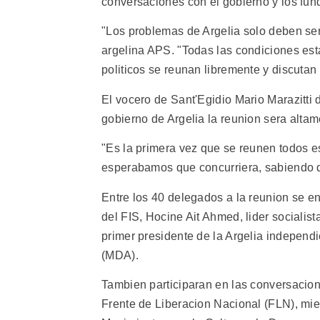
conversaciones con el gobierno y los fun
"Los problemas de Argelia solo deben ser 
argelina APS. "Todas las condiciones esta
politicos se reunan libremente y discutan 
El vocero de Sant'Egidio Mario Marazitti d
gobierno de Argelia la reunion sera altame
"Es la primera vez que se reunen todos e
esperabamos que concurriera, sabiendo que
Entre los 40 delegados a la reunion se 
del FIS, Hocine Ait Ahmed, lider sociali
primer presidente de la Argelia independi
(MDA).
Tambien participaran en las conversacion
Frente de Liberacion Nacional (FLN), m