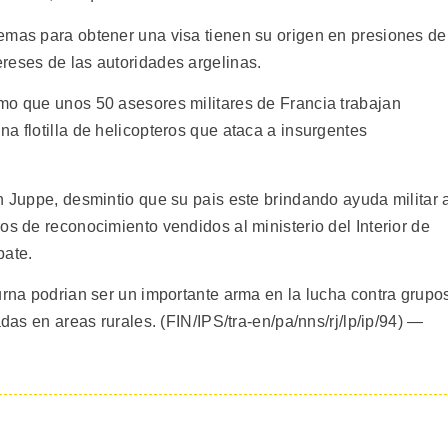
emas para obtener una visa tienen su origen en presiones de
reses de las autoridades argelinas.
mo que unos 50 asesores militares de Francia trabajan
a flotilla de helicopteros que ataca a insurgentes
n Juppe, desmintio que su pais este brindando ayuda militar 
os de reconocimiento vendidos al ministerio del Interior de
bate.
urna podrian ser un importante arma en la lucha contra grupo
adas en areas rurales. (FIN/IPS/tra-en/pa/nns/rj/lp/ip/94) —