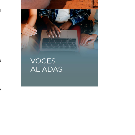
l
a
s