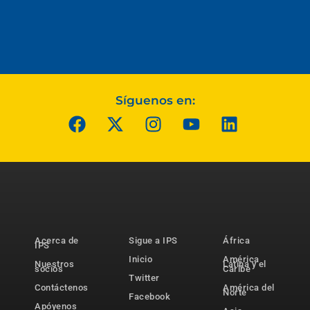
Síguenos en:
Acerca de
Sigue a IPS
África
IPS
Inicio
América
Nuestros
Latina y el
socios
Caribe
Twitter
Contáctenos
América del
Norte
Facebook
Apóyenos