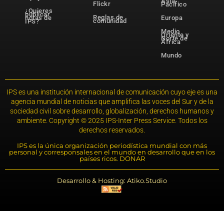
Asia-
Flickr
Pacífico
¿Quieres
publicar
Reglas de
notas de
Europa
comunidad
IPS?
Medio
Oriente y
Norte de
África
Mundo
IPS es una institución internacional de comunicación cuyo eje es una
agencia mundial de noticias que amplifica las voces del Sur y de la
sociedad civil sobre desarrollo, globalización, derechos humanos y
ambiente. Copyright © 2025 IPS-Inter Press Service. Todos los
derechos reservados.
IPS es la única organización periodística mundial con más
personal y corresponsales en el mundo en desarrollo que en los
países ricos. DONAR
Desarrollo & Hosting: Atiko.Studio