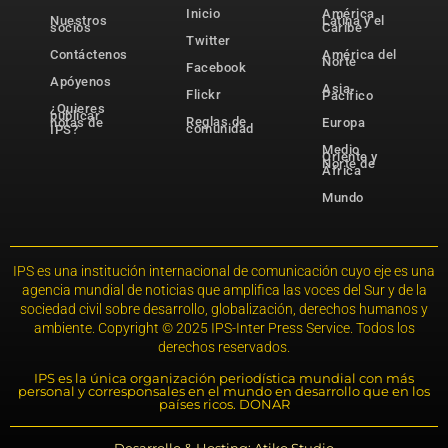
Inicio
América
Nuestros
Latina y el
socios
Caribe
Twitter
Contáctenos
América del
Norte
Facebook
Apóyenos
Asia-
Flickr
Pacífico
¿Quieres
publicar
Reglas de
notas de
Europa
comunidad
IPS?
Medio
Oriente y
Norte de
África
Mundo
IPS es una institución internacional de comunicación cuyo eje es una
agencia mundial de noticias que amplifica las voces del Sur y de la
sociedad civil sobre desarrollo, globalización, derechos humanos y
ambiente. Copyright © 2025 IPS-Inter Press Service. Todos los
derechos reservados.
IPS es la única organización periodística mundial con más
personal y corresponsales en el mundo en desarrollo que en los
países ricos. DONAR
Desarrollo & Hosting: Atiko.Studio