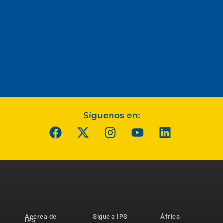
Síguenos en:
Acerca de
Sigue a IPS
África
IPS