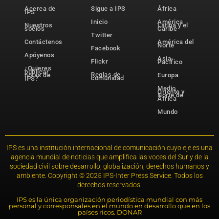
Acerca de
Sigue a IPS
África
IPS
Inicio
América
Nuestros
Latina y el
socios
Caribe
Twitter
Contáctenos
América del
Norte
Facebook
Apóyenos
Asia-
Flickr
Pacífico
¿Quieres
publicar
Reglas de
notas de
Europa
comunidad
IPS?
Medio
Oriente y
Norte de
África
Mundo
IPS es una institución internacional de comunicación cuyo eje es una
agencia mundial de noticias que amplifica las voces del Sur y de la
sociedad civil sobre desarrollo, globalización, derechos humanos y
ambiente. Copyright © 2025 IPS-Inter Press Service. Todos los
derechos reservados.
IPS es la única organización periodística mundial con más
personal y corresponsales en el mundo en desarrollo que en los
países ricos. DONAR