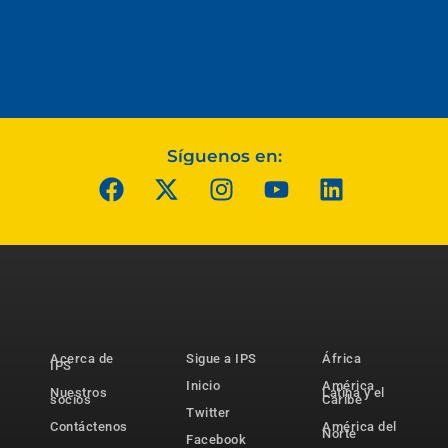
Síguenos en:
Acerca de
Sigue a IPS
África
IPS
Inicio
América
Nuestros
Latina y el
socios
Caribe
Twitter
Contáctenos
América del
Norte
Facebook