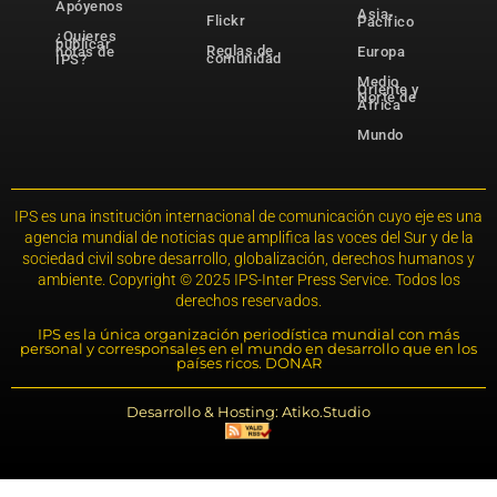
Apóyenos
Asia-
Flickr
Pacífico
¿Quieres
publicar
Reglas de
notas de
Europa
comunidad
IPS?
Medio
Oriente y
Norte de
África
Mundo
IPS es una institución internacional de comunicación cuyo eje es una
agencia mundial de noticias que amplifica las voces del Sur y de la
sociedad civil sobre desarrollo, globalización, derechos humanos y
ambiente. Copyright © 2025 IPS-Inter Press Service. Todos los
derechos reservados.
IPS es la única organización periodística mundial con más
personal y corresponsales en el mundo en desarrollo que en los
países ricos. DONAR
Desarrollo & Hosting: Atiko.Studio