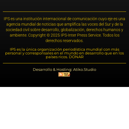
IPS es una institución internacional de comunicación cuyo eje es una
agencia mundial de noticias que amplifica las voces del Sur y de la
sociedad civil sobre desarrollo, globalización, derechos humanos y
ambiente. Copyright © 2025 IPS-Inter Press Service. Todos los
derechos reservados.
IPS es la única organización periodística mundial con más
personal y corresponsales en el mundo en desarrollo que en los
países ricos. DONAR
Desarrollo & Hosting: Atiko.Studio