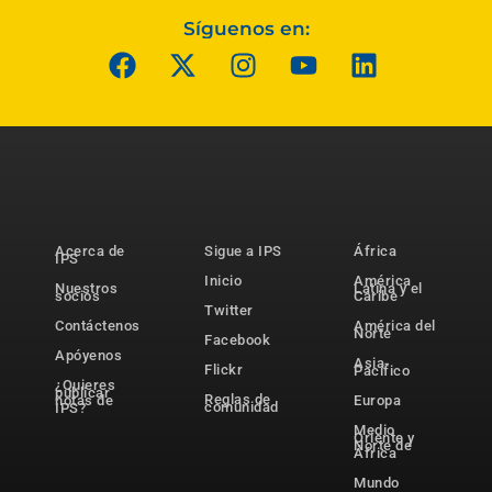
Síguenos en:
Acerca de
Sigue a IPS
África
IPS
Inicio
América
Nuestros
Latina y el
socios
Caribe
Twitter
Contáctenos
América del
Norte
Facebook
Apóyenos
Asia-
Flickr
Pacífico
¿Quieres
publicar
Reglas de
notas de
Europa
comunidad
IPS?
Medio
Oriente y
Norte de
África
Mundo