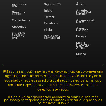
Acerca de
Sigue a IPS
África
IPS
Inicio
América
Nuestros
Latina y el
socios
Caribe
Twitter
Contáctenos
América del
Norte
Facebook
Apóyenos
Asia-
Flickr
Pacífico
¿Quieres
publicar
Reglas de
notas de
Europa
comunidad
IPS?
Medio
Oriente y
Norte de
África
Mundo
IPS es una institución internacional de comunicación cuyo eje es una
agencia mundial de noticias que amplifica las voces del Sur y de la
sociedad civil sobre desarrollo, globalización, derechos humanos y
ambiente. Copyright © 2025 IPS-Inter Press Service. Todos los
derechos reservados.
IPS es la única organización periodística mundial con más
personal y corresponsales en el mundo en desarrollo que en los
países ricos. DONAR