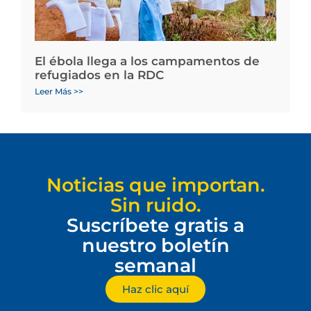
El ébola llega a los campamentos de
refugiados en la RDC
Leer Más >>
Noticias que importan.
Sin ruido.
Suscríbete gratis a
nuestro boletín
semanal
Haz clic aquí