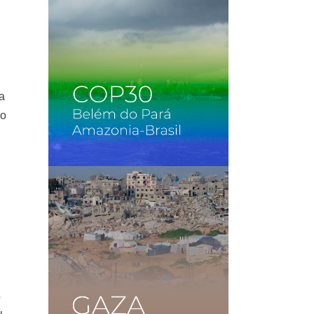
a
so
a
o