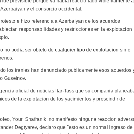
in fue previsible porque ya habia reaccionado violentamente a
 Azerbaiyan y el consorcio occidental.
protesto e hizo referencia a Azerbaiyan de los acuerdos
ablecian responsabilidades y restricciones en la explotacion
spio.
o no podia ser objeto de cualquier tipo de explotacion sin el
renos.
erdo los iranies han denunciado publicamente esos acuerdos 
yo Guseinov.
gencia oficial de noticias Itar-Tass que su compania planeab
icos de la explotacion de los yacimientos y prescindir de
roleo, Youri Shafranik, no manifesto ninguna reaccion advers
exander Degtyarev, declaro que "esto es un normal ingreso de