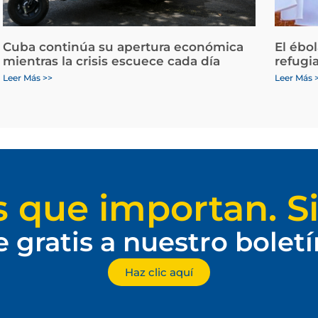
Cuba continúa su apertura económica
El ébo
mientras la crisis escuece cada día
refugi
Leer Más >>
Leer Más 
s que importan. Si
e gratis a nuestro bolet
Haz clic aquí