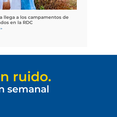
la llega a los campamentos de
ados en la RDC
>>
n ruido.
ín semanal