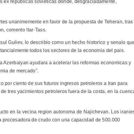
s ex republicas sovieticas donde, desgraciadamente,
rtes unanimemente en favor de la propuesta de Teheran, tras
n, comento Itar-Tass.
sul Guliev, lo describio como un hecho historico y senalo qu
stancialmente todos los sectores de la economia del pais.
o a Azerbaiyan ayudara a acelerar las reformas economicas y
onomia de mercado".
o por ciento de sus futuros ingresos petroleros a Iran para
o de tres yacimientos petroleros fuera de la costa, en la cuenc
ducto en la vecina region autonoma de Najichevan. Los iranie
nta procesadora de crudo con una capacidad de 500.000