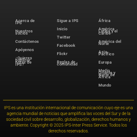
Acerca de
Sigue a IPS
África
IPS
Inicio
América
Nuestros
Latina y el
socios
Caribe
Twitter
Contáctenos
América del
Norte
Facebook
Apóyenos
Asia-
Flickr
Pacífico
¿Quieres
publicar
Reglas de
notas de
Europa
comunidad
IPS?
Medio
Oriente y
Norte de
África
Mundo
IPS es una institución internacional de comunicación cuyo eje es una
agencia mundial de noticias que amplifica las voces del Sur y de la
sociedad civil sobre desarrollo, globalización, derechos humanos y
ambiente. Copyright © 2025 IPS-Inter Press Service. Todos los
derechos reservados.