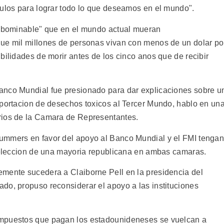
culos para lograr todo lo que deseamos en el mundo".
 "abominable" que en el mundo actual mueran
que mil millones de personas vivan con menos de un dolar po
bilidades de morir antes de los cinco anos que de recibir
anco Mundial fue presionado para dar explicaciones sobre u
xportacion de desechos toxicos al Tercer Mundo, hablo en un
rios de la Camara de Representantes.
ummers en favor del apoyo al Banco Mundial y el FMI tenga
a eleccion de una mayoria republicana en ambas camaras.
emente sucedera a Claiborne Pell en la presidencia del
do, propuso reconsiderar el apoyo a las instituciones
impuestos que pagan los estadounideneses se vuelcan a