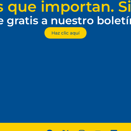
s que importan. Si
e gratis a nuestro bolet
Haz clic aquí