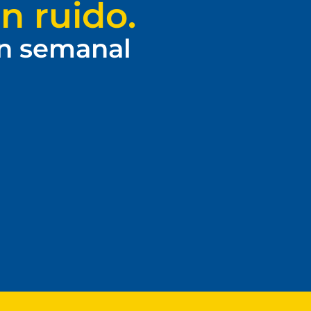
n ruido.
ín semanal