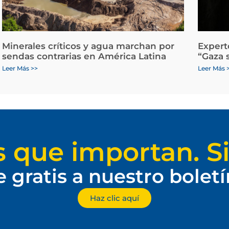
Minerales críticos y agua marchan por
Expert
sendas contrarias en América Latina
“Gaza 
Leer Más >>
Leer Más 
s que importan. Si
e gratis a nuestro bolet
Haz clic aquí