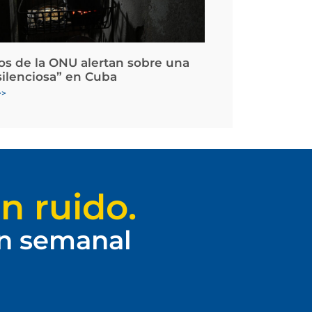
os de la ONU alertan sobre una
silenciosa” en Cuba
>>
n ruido.
ín semanal