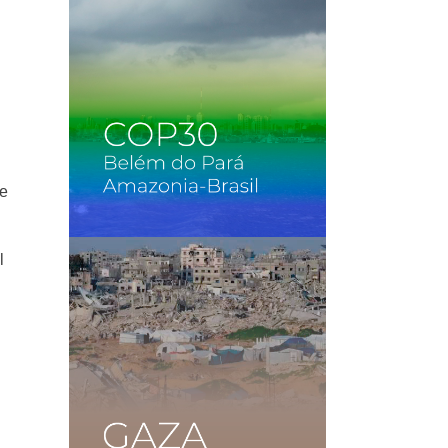
o
de
l