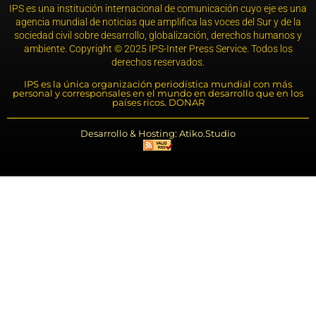
IPS es una institución internacional de comunicación cuyo eje es una
agencia mundial de noticias que amplifica las voces del Sur y de la
sociedad civil sobre desarrollo, globalización, derechos humanos y
ambiente. Copyright © 2025 IPS-Inter Press Service. Todos los
derechos reservados.
IPS es la única organización periodística mundial con más
personal y corresponsales en el mundo en desarrollo que en los
países ricos. DONAR
Desarrollo & Hosting: Atiko.Studio