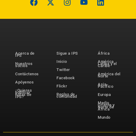
Acerca de
Sigue a IPS
África
IPS
Inicio
América
Nuestros
Latina y el
socios
Caribe
Twitter
Contáctenos
América del
Norte
Facebook
Apóyenos
Asia-
Flickr
Pacífico
¿Quieres
publicar
Reglas de
notas de
Europa
comunidad
IPS?
Medio
Oriente y
Norte de
África
Mundo