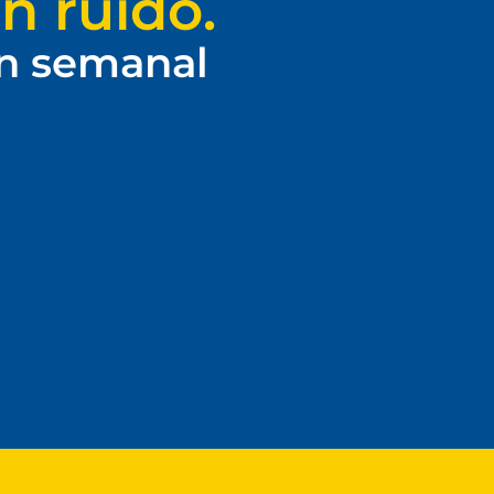
n ruido.
ín semanal