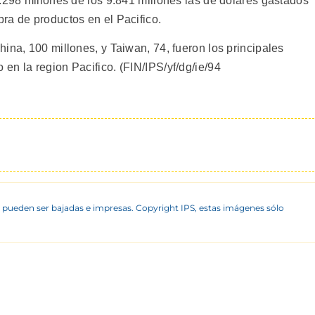
.298 millones de los 9.841 millones las de dolares gastados
ra de productos en el Pacifico.
ina, 100 millones, y Taiwan, 74, fueron los principales
en la region Pacifico. (FIN/IPS/yf/dg/ie/94
 pueden ser bajadas e impresas. Copyright IPS, estas imágenes sólo