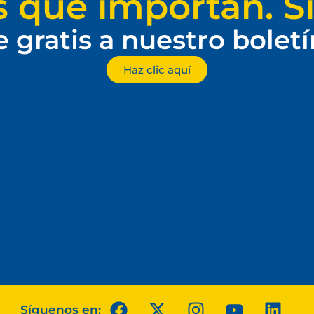
s que importan. Si
e gratis a nuestro bolet
Haz clic aquí
Síguenos en: