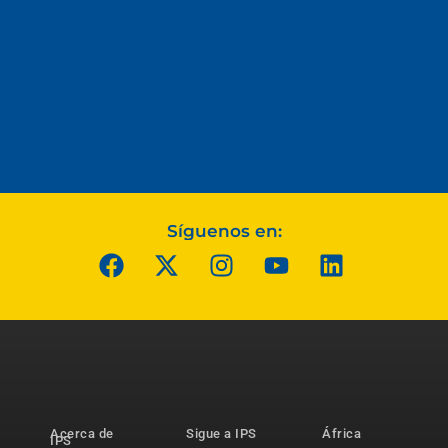
Síguenos en:
Acerca de
Sigue a IPS
África
IPS