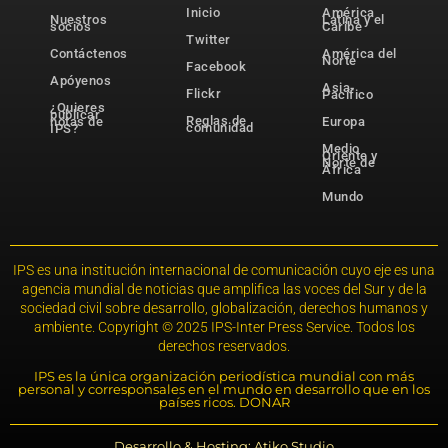
Inicio
América
Nuestros
Latina y el
socios
Caribe
Twitter
Contáctenos
América del
Norte
Facebook
Apóyenos
Asia-
Flickr
Pacífico
¿Quieres
publicar
Reglas de
notas de
Europa
comunidad
IPS?
Medio
Oriente y
Norte de
África
Mundo
IPS es una institución internacional de comunicación cuyo eje es una
agencia mundial de noticias que amplifica las voces del Sur y de la
sociedad civil sobre desarrollo, globalización, derechos humanos y
ambiente. Copyright © 2025 IPS-Inter Press Service. Todos los
derechos reservados.
IPS es la única organización periodística mundial con más
personal y corresponsales en el mundo en desarrollo que en los
países ricos. DONAR
Desarrollo & Hosting: Atiko.Studio