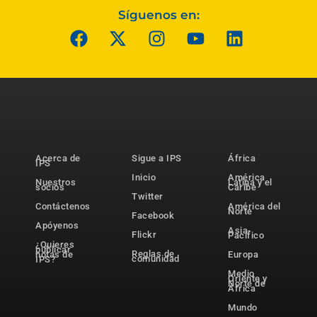
Síguenos en:
Acerca de
Sigue a IPS
África
IPS
Inicio
América
Nuestros
Latina y el
socios
Caribe
Twitter
Contáctenos
América del
Norte
Facebook
Apóyenos
Asia-
Flickr
Pacífico
¿Quieres
publicar
Reglas de
notas de
Europa
comunidad
IPS?
Medio
Oriente y
Norte de
África
Mundo