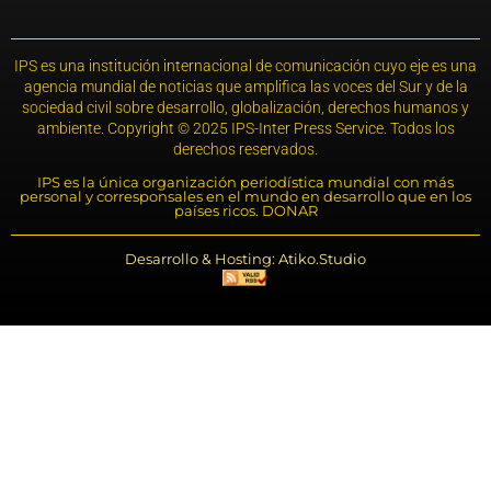
IPS es una institución internacional de comunicación cuyo eje es una
agencia mundial de noticias que amplifica las voces del Sur y de la
sociedad civil sobre desarrollo, globalización, derechos humanos y
ambiente. Copyright © 2025 IPS-Inter Press Service. Todos los
derechos reservados.
IPS es la única organización periodística mundial con más
personal y corresponsales en el mundo en desarrollo que en los
países ricos. DONAR
Desarrollo & Hosting: Atiko.Studio