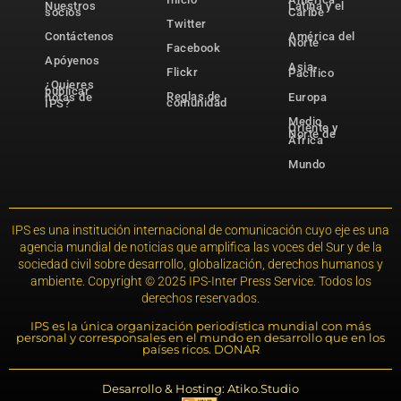
Nuestros
Latina y el
socios
Caribe
Twitter
Contáctenos
América del
Norte
Facebook
Apóyenos
Asia-
Flickr
Pacífico
¿Quieres
publicar
Reglas de
notas de
Europa
comunidad
IPS?
Medio
Oriente y
Norte de
África
Mundo
IPS es una institución internacional de comunicación cuyo eje es una
agencia mundial de noticias que amplifica las voces del Sur y de la
sociedad civil sobre desarrollo, globalización, derechos humanos y
ambiente. Copyright © 2025 IPS-Inter Press Service. Todos los
derechos reservados.
IPS es la única organización periodística mundial con más
personal y corresponsales en el mundo en desarrollo que en los
países ricos. DONAR
Desarrollo & Hosting: Atiko.Studio