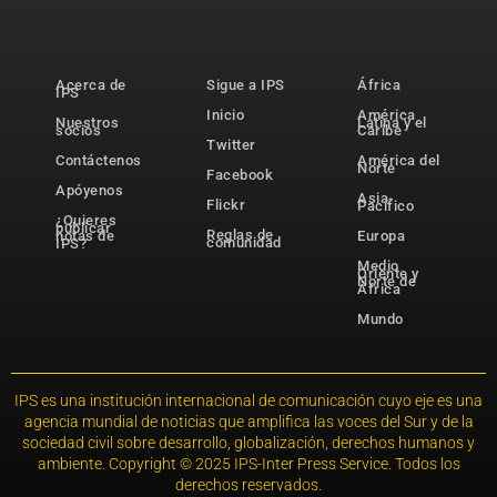
Acerca de
Sigue a IPS
África
IPS
Inicio
América
Nuestros
Latina y el
socios
Caribe
Twitter
Contáctenos
América del
Norte
Facebook
Apóyenos
Asia-
Flickr
Pacífico
¿Quieres
publicar
Reglas de
notas de
Europa
comunidad
IPS?
Medio
Oriente y
Norte de
África
Mundo
IPS es una institución internacional de comunicación cuyo eje es una
agencia mundial de noticias que amplifica las voces del Sur y de la
sociedad civil sobre desarrollo, globalización, derechos humanos y
ambiente. Copyright © 2025 IPS-Inter Press Service. Todos los
derechos reservados.