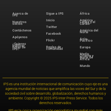
Acerca de
Sigue a IPS
África
IPS
Inicio
América
Nuestros
Latina y el
socios
Caribe
Twitter
Contáctenos
América del
Norte
Facebook
Apóyenos
Asia-
Flickr
Pacífico
¿Quieres
publicar
Reglas de
notas de
Europa
comunidad
IPS?
Medio
Oriente y
Norte de
África
Mundo
IPS es una institución internacional de comunicación cuyo eje es una
agencia mundial de noticias que amplifica las voces del Sur y de la
sociedad civil sobre desarrollo, globalización, derechos humanos y
ambiente. Copyright © 2025 IPS-Inter Press Service. Todos los
derechos reservados.
IPS es la única organización periodística mundial con más