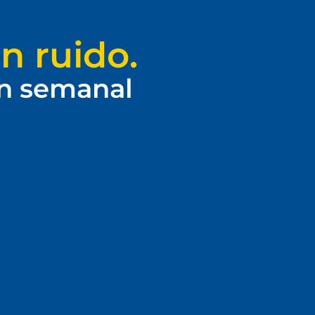
n ruido.
ín semanal