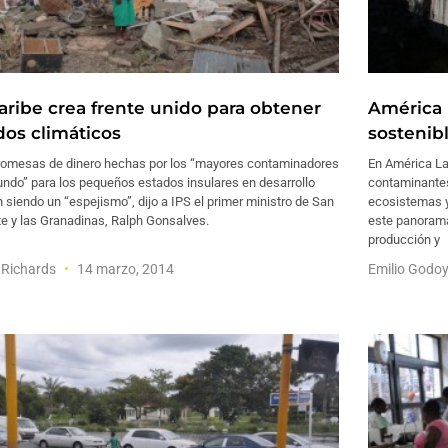
Caribe crea frente unido para obtener
América 
dos climáticos
sostenib
romesas de dinero hechas por los “mayores contaminadores
En América La
ndo” para los pequeños estados insulares en desarrollo
contaminantes
 siendo un “espejismo”, dijo a IPS el primer ministro de San
ecosistemas y 
e y las Granadinas, Ralph Gonsalves.
este panorama
producción y
 Richards
14 marzo, 2014
Emilio Godo