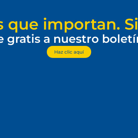
s que importan. Si
e gratis a nuestro bolet
Haz clic aquí