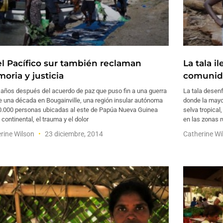
el Pacífico sur también reclaman
La tala i
oria y justicia
comunida
 años después del acuerdo de paz que puso fin a una guerra
La tala desen
de una década en Bougainville, una región insular autónoma
donde la mayor
0.000 personas ubicadas al este de Papúa Nueva Guinea
selva tropical
continental, el trauma y el dolor
en las zonas r
rine Wilson
23 diciembre, 2014
Catherine W