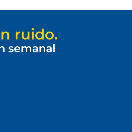
n ruido.
ín semanal