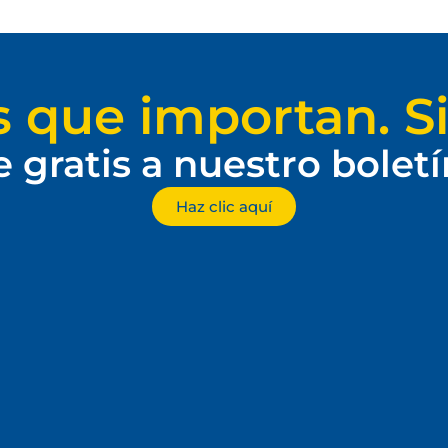
s que importan. Si
e gratis a nuestro bolet
Haz clic aquí