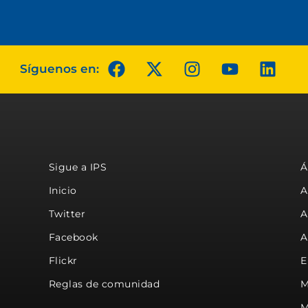
Síguenos en:
Sigue a IPS
Á
Inicio
A
Twitter
A
Facebook
A
Flickr
E
Reglas de comunidad
M
M