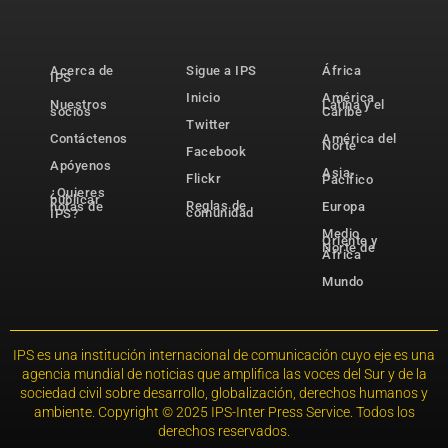
Acerca de
Sigue a IPS
África
IPS
Inicio
América
Nuestros
Latina y el
socios
Caribe
Twitter
Contáctenos
América del
Norte
Facebook
Apóyenos
Asia-
Flickr
Pacífico
¿Quieres
publicar
Reglas de
notas de
Europa
comunidad
IPS?
Medio
Oriente y
Norte de
África
Mundo
IPS es una institución internacional de comunicación cuyo eje es una
agencia mundial de noticias que amplifica las voces del Sur y de la
sociedad civil sobre desarrollo, globalización, derechos humanos y
ambiente. Copyright © 2025 IPS-Inter Press Service. Todos los
derechos reservados.