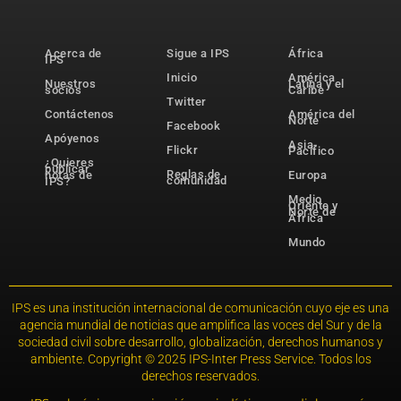
Acerca de
Sigue a IPS
África
IPS
Inicio
América
Nuestros
Latina y el
socios
Caribe
Twitter
Contáctenos
América del
Norte
Facebook
Apóyenos
Asia-
Flickr
Pacífico
¿Quieres
publicar
Reglas de
notas de
Europa
comunidad
IPS?
Medio
Oriente y
Norte de
África
Mundo
IPS es una institución internacional de comunicación cuyo eje es una
agencia mundial de noticias que amplifica las voces del Sur y de la
sociedad civil sobre desarrollo, globalización, derechos humanos y
ambiente. Copyright © 2025 IPS-Inter Press Service. Todos los
derechos reservados.